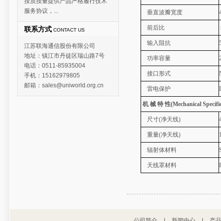
按质按量提供产品严格履行技术
服务协议，...
垂直波瓣宽度
前后比
联系方式
CONTACT US
输入阻抗
江苏联海通信股份有限公司
地址：镇江市丹徒区瑞山路7号
功率容量
电话：0511-85935004
接口形式
手机：15162979805
邮箱：sales@uniworld.org.cn
雷电保护
机 械 特 性(Mechanical Specifi
尺寸(净天线)
重量(净天线)
辐射体材料
天线罩材料
公司简介
|
新闻中心
|
产