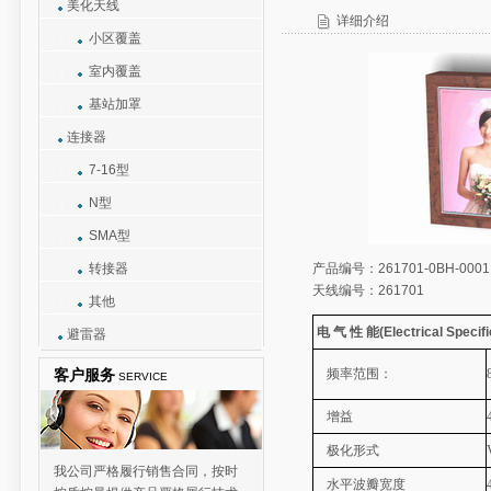
美化天线
详细介绍
小区覆盖
室内覆盖
基站加罩
连接器
7-16型
N型
SMA型
转接器
产品编号：261701-0BH-0001
天线编号：261701
其他
电 气 性 能(Electrical Specif
避雷器
客户服务
频率范围：
SERVICE
增益
极化形式
我公司严格履行销售合同，按时
水平波瓣宽度