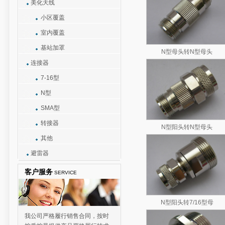
美化天线
小区覆盖
室内覆盖
基站加罩
N型母头转N型母头
连接器
7-16型
N型
SMA型
转接器
N型阳头转N型母头
其他
避雷器
客户服务
SERVICE
N型阳头转7/16型母
我公司严格履行销售合同，按时