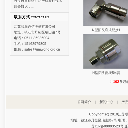
按质按量提供产品严格履行技术
服务协议，...
联系方式
CONTACT US
江苏联海通信股份有限公司
N型阳头弯式配接1
地址：镇江市丹徒区瑞山路7号
电话：0511-85935004
手机：15162979805
邮箱：sales@uniworld.org.cn
N型阳头配接5/4普
共
102
条记
公司简介
|
新闻中心
|
产
Copyright (c) 2010江
地址：镇江市丹徒区瑞山路7号 电话：0511-
苏ICP备09093523