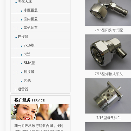
美化天线
小区覆盖
室内覆盖
基站加罩
7/16型阳头弯式配
连接器
7-16型
N型
SMA型
转接器
7/16型焊接式阳头
其他
避雷器
客户服务
SERVICE
7/16型母头法兰
我公司严格履行销售合同，按时